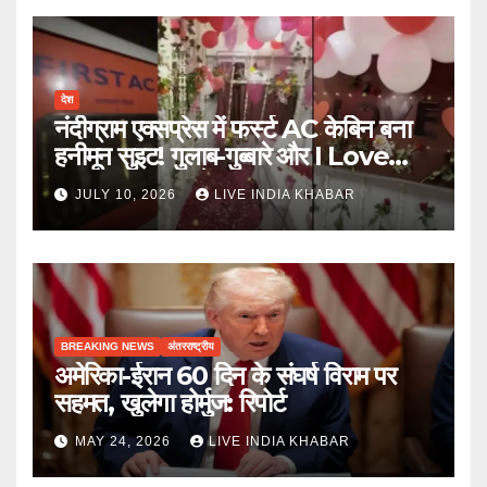
देश
नंदीग्राम एक्सप्रेस में फर्स्ट AC केबिन बना
हनीमून सुइट! गुलाब-गुब्बारे और I Love
You, TTE सस्पेंड
JULY 10, 2026
LIVE INDIA KHABAR
BREAKING NEWS
अंतरराष्ट्रीय
अमेरिका-ईरान 60 दिन के संघर्ष विराम पर
सहमत, खुलेगा होर्मुज: रिपोर्ट
MAY 24, 2026
LIVE INDIA KHABAR