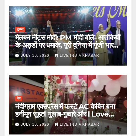
दुनिया
मेलबर्न मीट्स मोदी: PM मोदी बोले- आतंकियों
के अड्डों पर धमाके, पूरी दुनिया में गूंजी भारत
की ताकत
JULY 10, 2026
LIVE INDIA KHABAR
देश
नंदीग्राम एक्सप्रेस में फर्स्ट AC केबिन बना
हनीमून सुइट! गुलाब-गुब्बारे और I Love
You, TTE सस्पेंड
JULY 10, 2026
LIVE INDIA KHABAR