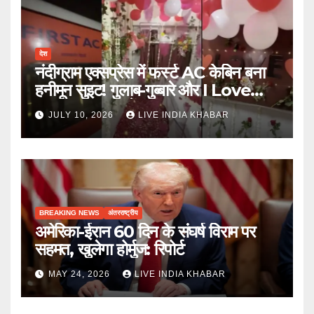
देश
नंदीग्राम एक्सप्रेस में फर्स्ट AC केबिन बना
हनीमून सुइट! गुलाब-गुब्बारे और I Love
You, TTE सस्पेंड
JULY 10, 2026
LIVE INDIA KHABAR
BREAKING NEWS
अंतरराष्ट्रीय
अमेरिका-ईरान 60 दिन के संघर्ष विराम पर
सहमत, खुलेगा होर्मुज: रिपोर्ट
MAY 24, 2026
LIVE INDIA KHABAR