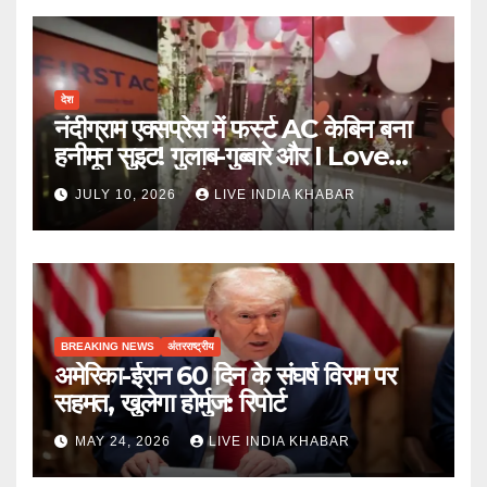
देश
नंदीग्राम एक्सप्रेस में फर्स्ट AC केबिन बना
हनीमून सुइट! गुलाब-गुब्बारे और I Love
You, TTE सस्पेंड
JULY 10, 2026
LIVE INDIA KHABAR
BREAKING NEWS
अंतरराष्ट्रीय
अमेरिका-ईरान 60 दिन के संघर्ष विराम पर
सहमत, खुलेगा होर्मुज: रिपोर्ट
MAY 24, 2026
LIVE INDIA KHABAR