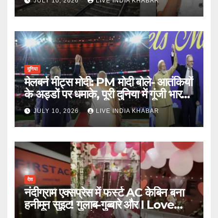
JULY 10, 2026
LIVE INDIA KHABAR
दुनिया
मेलबर्न मीट्स मोदी: PM मोदी बोले- आतंकियों
के अड्डों पर धमाके, पूरी दुनिया में गूंजी भारत
की ताकत
JULY 10, 2026
LIVE INDIA KHABAR
देश
नंदीग्राम एक्सप्रेस में फर्स्ट AC केबिन बना
हनीमून सुइट! गुलाब-गुब्बारे और I Love
You, TTE सस्पेंड