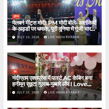
दुनिया
मेलबर्न मीट्स मोदी: PM मोदी बोले- आतंकियों
के अड्डों पर धमाके, पूरी दुनिया में गूंजी भारत
की ताकत
JULY 10, 2026
LIVE INDIA KHABAR
देश
नंदीग्राम एक्सप्रेस में फर्स्ट AC केबिन बना
हनीमून सुइट! गुलाब-गुब्बारे और I Love
You, TTE सस्पेंड
JULY 10, 2026
LIVE INDIA KHABAR