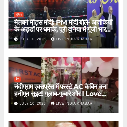
दुनिया
मेलबर्न मीट्स मोदी: PM मोदी बोले- आतंकियों
के अड्डों पर धमाके, पूरी दुनिया में गूंजी भारत
की ताकत
JULY 10, 2026
LIVE INDIA KHABAR
देश
नंदीग्राम एक्सप्रेस में फर्स्ट AC केबिन बना
हनीमून सुइट! गुलाब-गुब्बारे और I Love
You, TTE सस्पेंड
JULY 10, 2026
LIVE INDIA KHABAR