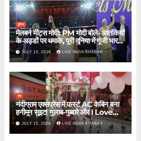
दुनिया
मेलबर्न मीट्स मोदी: PM मोदी बोले- आतंकियों
के अड्डों पर धमाके, पूरी दुनिया में गूंजी भारत
की ताकत
JULY 10, 2026
LIVE INDIA KHABAR
देश
नंदीग्राम एक्सप्रेस में फर्स्ट AC केबिन बना
हनीमून सुइट! गुलाब-गुब्बारे और I Love
You, TTE सस्पेंड
JULY 10, 2026
LIVE INDIA KHABAR