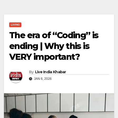
LIVING
The era of “Coding” is
ending | Why this is
VERY important?
By
Live India Khabar
JAN 6, 2026