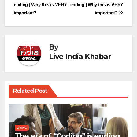
ending | Why this is VERY
ending | Why this is VERY
navigation
important?
important?
By
Live India Khabar
Related Post
LIVING
The era of “Coding” is ending