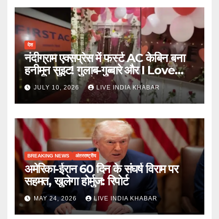
देश
नंदीग्राम एक्सप्रेस में फर्स्ट AC केबिन बना
हनीमून सुइट! गुलाब-गुब्बारे और I Love
You, TTE सस्पेंड
JULY 10, 2026
LIVE INDIA KHABAR
BREAKING NEWS
अंतरराष्ट्रीय
अमेरिका-ईरान 60 दिन के संघर्ष विराम पर
सहमत, खुलेगा होर्मुज: रिपोर्ट
MAY 24, 2026
LIVE INDIA KHABAR