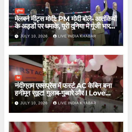
दुनिया
मेलबर्न मीट्स मोदी: PM मोदी बोले- आतंकियों
के अड्डों पर धमाके, पूरी दुनिया में गूंजी भारत
की ताकत
JULY 10, 2026
LIVE INDIA KHABAR
देश
नंदीग्राम एक्सप्रेस में फर्स्ट AC केबिन बना
हनीमून सुइट! गुलाब-गुब्बारे और I Love
You, TTE सस्पेंड
JULY 10, 2026
LIVE INDIA KHABAR