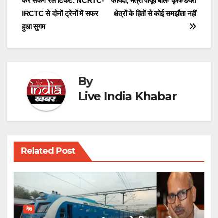
कर सकेंगे रेल टिकट: NCRTC-
फायदा, मंत्री पीयूष बोले- कृषि-डेयरी
navigation
IRCTC से दोनों ट्रेनों में सफर
क्षेत्रों के हितों से कोई समझौता नहीं
हुआ सुगम
By
Live India Khabar
Related Post
देश