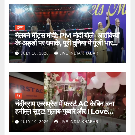
दुनिया
मेलबर्न मीट्स मोदी: PM मोदी बोले- आतंकियों
के अड्डों पर धमाके, पूरी दुनिया में गूंजी भारत
की ताकत
JULY 10, 2026
LIVE INDIA KHABAR
देश
नंदीग्राम एक्सप्रेस में फर्स्ट AC केबिन बना
हनीमून सुइट! गुलाब-गुब्बारे और I Love
You, TTE सस्पेंड
JULY 10, 2026
LIVE INDIA KHABAR