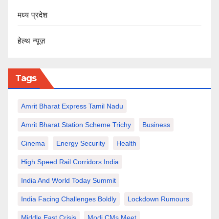
मध्य प्रदेश
हेल्थ न्यूज़
Tags
Amrit Bharat Express Tamil Nadu
Amrit Bharat Station Scheme Trichy
Business
Cinema
Energy Security
Health
High Speed Rail Corridors India
India And World Today Summit
India Facing Challenges Boldly
Lockdown Rumours
Middle East Crisis
Modi CMs Meet