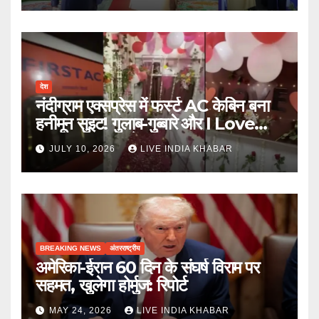
देश
नंदीग्राम एक्सप्रेस में फर्स्ट AC केबिन बना
हनीमून सुइट! गुलाब-गुब्बारे और I Love
You, TTE सस्पेंड
JULY 10, 2026
LIVE INDIA KHABAR
BREAKING NEWS
अंतरराष्ट्रीय
अमेरिका-ईरान 60 दिन के संघर्ष विराम पर
सहमत, खुलेगा होर्मुज: रिपोर्ट
MAY 24, 2026
LIVE INDIA KHABAR