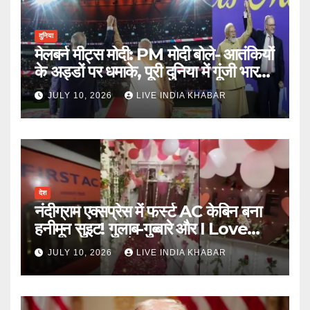
दुनिया
मेलबर्न मीट्स मोदी: PM मोदी बोले- आतंकियों
के अड्डों पर धमाके, पूरी दुनिया में गूंजी भारत
की ताकत
JULY 10, 2026
LIVE INDIA KHABAR
देश
नंदीग्राम एक्सप्रेस में फर्स्ट AC केबिन बना
हनीमून सुइट! गुलाब-गुब्बारे और I Love
You, TTE सस्पेंड
JULY 10, 2026
LIVE INDIA KHABAR