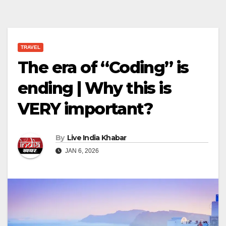
TRAVEL
The era of “Coding” is
ending | Why this is
VERY important?
By
Live India Khabar
JAN 6, 2026