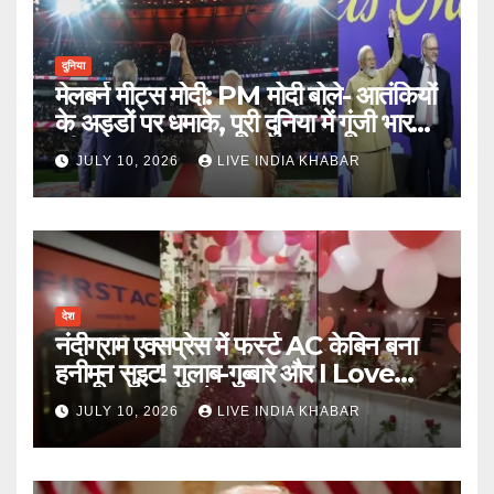
दुनिया
मेलबर्न मीट्स मोदी: PM मोदी बोले- आतंकियों
के अड्डों पर धमाके, पूरी दुनिया में गूंजी भारत
की ताकत
JULY 10, 2026
LIVE INDIA KHABAR
देश
नंदीग्राम एक्सप्रेस में फर्स्ट AC केबिन बना
हनीमून सुइट! गुलाब-गुब्बारे और I Love
You, TTE सस्पेंड
JULY 10, 2026
LIVE INDIA KHABAR