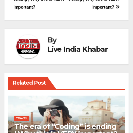
navigation
important?
important?
By
Live India Khabar
Related Post
TRAVEL
The era of “Coding” is ending