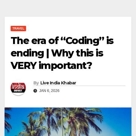
TRAVEL
The era of “Coding” is
ending | Why this is
VERY important?
By
Live India Khabar
JAN 6, 2026