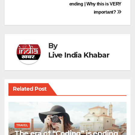
ending | Why this is VERY
navigation
important?
By
Live India Khabar
Related Post
TRAVEL
The era of “Coding” is ending