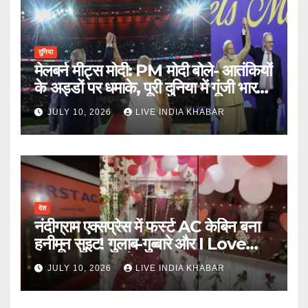
दुनिया
मेलबर्न मीट्स मोदी: PM मोदी बोले- आतंकियों
के अड्डों पर धमाके, पूरी दुनिया में गूंजी भारत
की ताकत
JULY 10, 2026
LIVE INDIA KHABAR
देश
नंदीग्राम एक्सप्रेस में फर्स्ट AC केबिन बना
हनीमून सुइट! गुलाब-गुब्बारे और I Love
You, TTE सस्पेंड
JULY 10, 2026
LIVE INDIA KHABAR