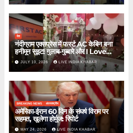
देश
नंदीग्राम एक्सप्रेस में फर्स्ट AC केबिन बना
हनीमून सुइट! गुलाब-गुब्बारे और I Love
You, TTE सस्पेंड
JULY 10, 2026
LIVE INDIA KHABAR
BREAKING NEWS
अंतरराष्ट्रीय
अमेरिका-ईरान 60 दिन के संघर्ष विराम पर
सहमत, खुलेगा होर्मुज: रिपोर्ट
MAY 24, 2026
LIVE INDIA KHABAR