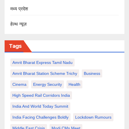
मध्य प्रदेश
हेल्थ न्यूज़
Tags
Amrit Bharat Express Tamil Nadu
Amrit Bharat Station Scheme Trichy
Business
Cinema
Energy Security
Health
High Speed Rail Corridors India
India And World Today Summit
India Facing Challenges Boldly
Lockdown Rumours
Middle East Crisis
Modi CMs Meet