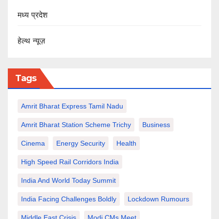
मध्य प्रदेश
हेल्थ न्यूज़
Tags
Amrit Bharat Express Tamil Nadu
Amrit Bharat Station Scheme Trichy
Business
Cinema
Energy Security
Health
High Speed Rail Corridors India
India And World Today Summit
India Facing Challenges Boldly
Lockdown Rumours
Middle East Crisis
Modi CMs Meet