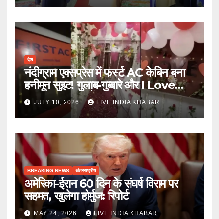
देश
नंदीग्राम एक्सप्रेस में फर्स्ट AC केबिन बना
हनीमून सुइट! गुलाब-गुब्बारे और I Love
You, TTE सस्पेंड
JULY 10, 2026
LIVE INDIA KHABAR
BREAKING NEWS
अंतरराष्ट्रीय
अमेरिका-ईरान 60 दिन के संघर्ष विराम पर
सहमत, खुलेगा होर्मुज: रिपोर्ट
MAY 24, 2026
LIVE INDIA KHABAR