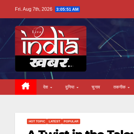
Skip
Fri. Aug 7th, 2026
3:05:52 AM
to
content
देश
दुनिया
चुनाव
तकनीक
HOT TOPIC
LATEST
POPULAR