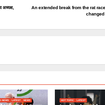
य अध्यक्ष,
An extended break from the rat rac
change
G NEWS
LATEST
NEWS
HOT TOPIC
LATEST