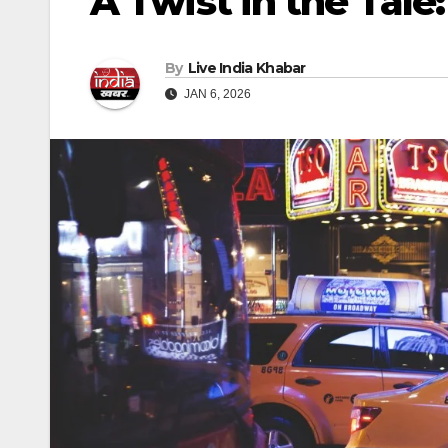
A Twist in the Tale
By
Live India Khabar
JAN 6, 2026