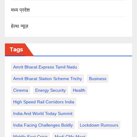
मध्य प्रदेश
हेल्थ न्यूज़
Tags
Amrit Bharat Express Tamil Nadu
Amrit Bharat Station Scheme Trichy
Business
Cinema
Energy Security
Health
High Speed Rail Corridors India
India And World Today Summit
India Facing Challenges Boldly
Lockdown Rumours
Middle East Crisis
Modi CMs Meet