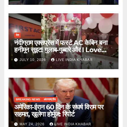
देश
नंदीग्राम एक्सप्रेस में फर्स्ट AC केबिन बना
हनीमून सुइट! गुलाब-गुब्बारे और I Love
You, TTE सस्पेंड
JULY 10, 2026
LIVE INDIA KHABAR
BREAKING NEWS
अंतरराष्ट्रीय
अमेरिका-ईरान 60 दिन के संघर्ष विराम पर
सहमत, खुलेगा होर्मुज: रिपोर्ट
MAY 24, 2026
LIVE INDIA KHABAR