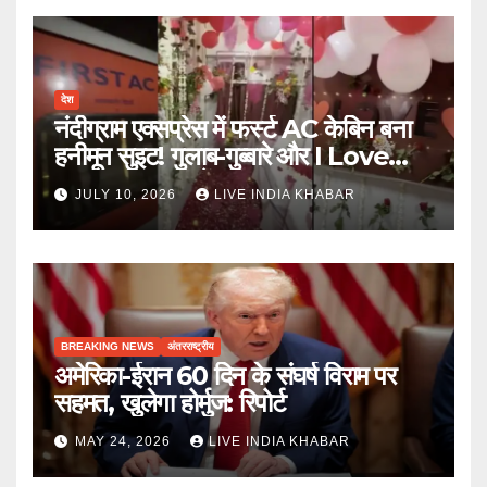
देश
नंदीग्राम एक्सप्रेस में फर्स्ट AC केबिन बना
हनीमून सुइट! गुलाब-गुब्बारे और I Love
You, TTE सस्पेंड
JULY 10, 2026
LIVE INDIA KHABAR
BREAKING NEWS
अंतरराष्ट्रीय
अमेरिका-ईरान 60 दिन के संघर्ष विराम पर
सहमत, खुलेगा होर्मुज: रिपोर्ट
MAY 24, 2026
LIVE INDIA KHABAR