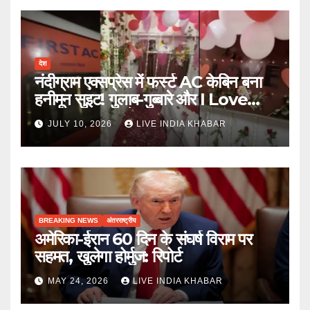
देश
नंदीग्राम एक्सप्रेस में फर्स्ट AC केबिन बना
हनीमून सुइट! गुलाब-गुब्बारे और I Love
You, TTE सस्पेंड
JULY 10, 2026
LIVE INDIA KHABAR
BREAKING NEWS
अंतरराष्ट्रीय
अमेरिका-ईरान 60 दिन के संघर्ष विराम पर
सहमत, खुलेगा होर्मुज: रिपोर्ट
MAY 24, 2026
LIVE INDIA KHABAR