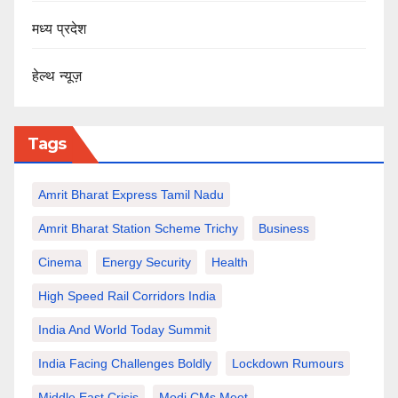
मध्य प्रदेश
हेल्थ न्यूज़
Tags
Amrit Bharat Express Tamil Nadu
Amrit Bharat Station Scheme Trichy
Business
Cinema
Energy Security
Health
High Speed Rail Corridors India
India And World Today Summit
India Facing Challenges Boldly
Lockdown Rumours
Middle East Crisis
Modi CMs Meet