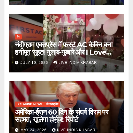
देश
नंदीग्राम एक्सप्रेस में फर्स्ट AC केबिन बना
हनीमून सुइट! गुलाब-गुब्बारे और I Love
You, TTE सस्पेंड
JULY 10, 2026
LIVE INDIA KHABAR
BREAKING NEWS
अंतरराष्ट्रीय
अमेरिका-ईरान 60 दिन के संघर्ष विराम पर
सहमत, खुलेगा होर्मुज: रिपोर्ट
MAY 24, 2026
LIVE INDIA KHABAR