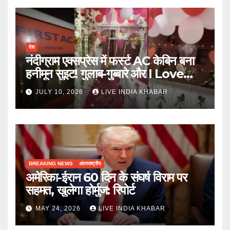
देश
नंदीग्राम एक्सप्रेस में फर्स्ट AC केबिन बना
हनीमून सुइट! गुलाब-गुब्बारे और I Love
You, TTE सस्पेंड
JULY 10, 2026
LIVE INDIA KHABAR
BREAKING NEWS
अंतरराष्ट्रीय
अमेरिका-ईरान 60 दिन के संघर्ष विराम पर
सहमत, खुलेगा होर्मुज: रिपोर्ट
MAY 24, 2026
LIVE INDIA KHABAR