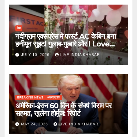
देश
नंदीग्राम एक्सप्रेस में फर्स्ट AC केबिन बना
हनीमून सुइट! गुलाब-गुब्बारे और I Love
You, TTE सस्पेंड
JULY 10, 2026
LIVE INDIA KHABAR
BREAKING NEWS
अंतरराष्ट्रीय
अमेरिका-ईरान 60 दिन के संघर्ष विराम पर
सहमत, खुलेगा होर्मुज: रिपोर्ट
MAY 24, 2026
LIVE INDIA KHABAR