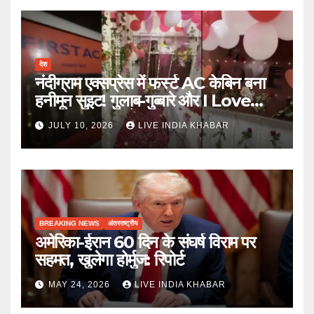
देश
नंदीग्राम एक्सप्रेस में फर्स्ट AC केबिन बना
हनीमून सुइट! गुलाब-गुब्बारे और I Love
You, TTE सस्पेंड
JULY 10, 2026
LIVE INDIA KHABAR
BREAKING NEWS
अंतरराष्ट्रीय
अमेरिका-ईरान 60 दिन के संघर्ष विराम पर
सहमत, खुलेगा होर्मुज: रिपोर्ट
MAY 24, 2026
LIVE INDIA KHABAR