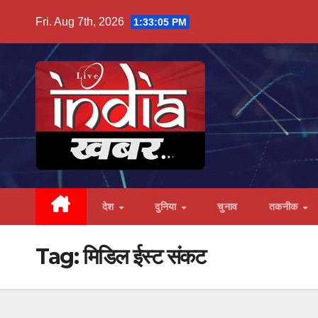
Skip
Fri. Aug 7th, 2026
1:33:06 PM
to
content
देश
दुनिया
चुनाव
तकनीक
Tag:
मिडिल ईस्ट संकट