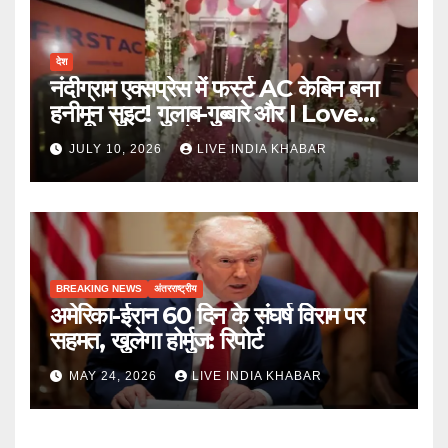
देश
नंदीग्राम एक्सप्रेस में फर्स्ट AC केबिन बना
हनीमून सुइट! गुलाब-गुब्बारे और I Love
You, TTE सस्पेंड
JULY 10, 2026
LIVE INDIA KHABAR
BREAKING NEWS
अंतरराष्ट्रीय
अमेरिका-ईरान 60 दिन के संघर्ष विराम पर
सहमत, खुलेगा होर्मुज: रिपोर्ट
MAY 24, 2026
LIVE INDIA KHABAR