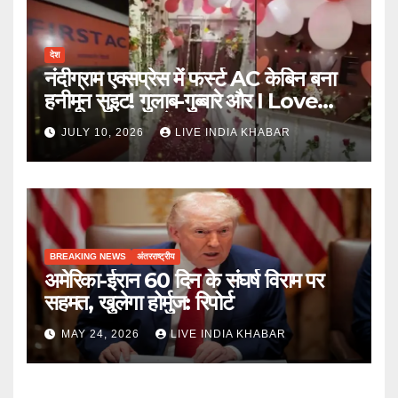
देश
नंदीग्राम एक्सप्रेस में फर्स्ट AC केबिन बना
हनीमून सुइट! गुलाब-गुब्बारे और I Love
You, TTE सस्पेंड
JULY 10, 2026
LIVE INDIA KHABAR
BREAKING NEWS
अंतरराष्ट्रीय
अमेरिका-ईरान 60 दिन के संघर्ष विराम पर
सहमत, खुलेगा होर्मुज: रिपोर्ट
MAY 24, 2026
LIVE INDIA KHABAR