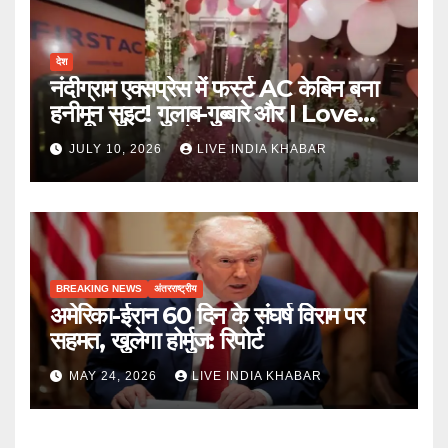
देश
नंदीग्राम एक्सप्रेस में फर्स्ट AC केबिन बना
हनीमून सुइट! गुलाब-गुब्बारे और I Love
You, TTE सस्पेंड
JULY 10, 2026
LIVE INDIA KHABAR
BREAKING NEWS
अंतरराष्ट्रीय
अमेरिका-ईरान 60 दिन के संघर्ष विराम पर
सहमत, खुलेगा होर्मुज: रिपोर्ट
MAY 24, 2026
LIVE INDIA KHABAR