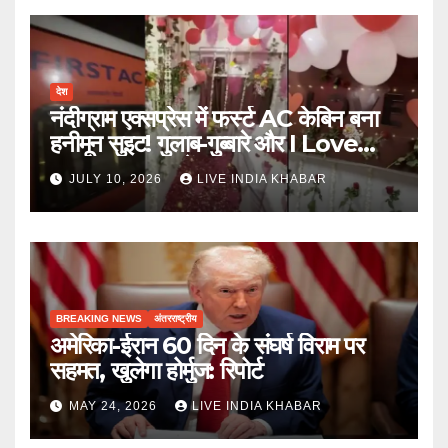
देश
नंदीग्राम एक्सप्रेस में फर्स्ट AC केबिन बना
हनीमून सुइट! गुलाब-गुब्बारे और I Love
You, TTE सस्पेंड
JULY 10, 2026
LIVE INDIA KHABAR
BREAKING NEWS
अंतरराष्ट्रीय
अमेरिका-ईरान 60 दिन के संघर्ष विराम पर
सहमत, खुलेगा होर्मुज: रिपोर्ट
MAY 24, 2026
LIVE INDIA KHABAR