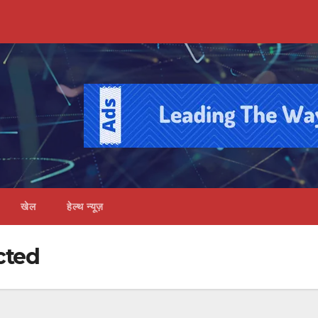
खेल
हेल्थ न्यूज़
cted