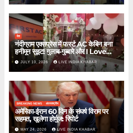
देश
नंदीग्राम एक्सप्रेस में फर्स्ट AC केबिन बना
हनीमून सुइट! गुलाब-गुब्बारे और I Love
You, TTE सस्पेंड
JULY 10, 2026
LIVE INDIA KHABAR
BREAKING NEWS
अंतरराष्ट्रीय
अमेरिका-ईरान 60 दिन के संघर्ष विराम पर
सहमत, खुलेगा होर्मुज: रिपोर्ट
MAY 24, 2026
LIVE INDIA KHABAR