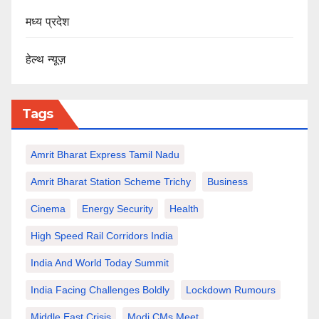
मध्य प्रदेश
हेल्थ न्यूज़
Tags
Amrit Bharat Express Tamil Nadu
Amrit Bharat Station Scheme Trichy
Business
Cinema
Energy Security
Health
High Speed Rail Corridors India
India And World Today Summit
India Facing Challenges Boldly
Lockdown Rumours
Middle East Crisis
Modi CMs Meet