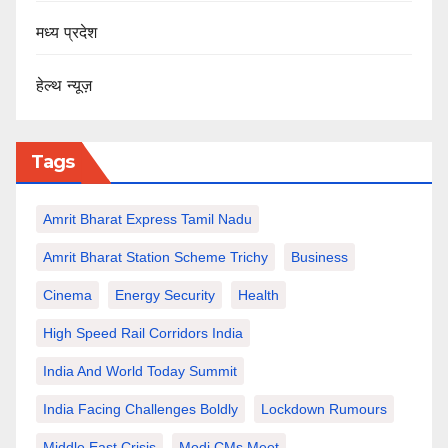
मध्य प्रदेश
हेल्थ न्यूज़
Tags
Amrit Bharat Express Tamil Nadu
Amrit Bharat Station Scheme Trichy
Business
Cinema
Energy Security
Health
High Speed Rail Corridors India
India And World Today Summit
India Facing Challenges Boldly
Lockdown Rumours
Middle East Crisis
Modi CMs Meet