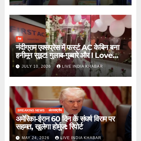
देश
नंदीग्राम एक्सप्रेस में फर्स्ट AC केबिन बना
हनीमून सुइट! गुलाब-गुब्बारे और I Love
You, TTE सस्पेंड
JULY 10, 2026
LIVE INDIA KHABAR
BREAKING NEWS
अंतरराष्ट्रीय
अमेरिका-ईरान 60 दिन के संघर्ष विराम पर
सहमत, खुलेगा होर्मुज: रिपोर्ट
MAY 24, 2026
LIVE INDIA KHABAR