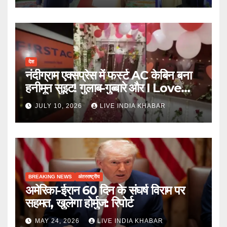
देश
नंदीग्राम एक्सप्रेस में फर्स्ट AC केबिन बना
हनीमून सुइट! गुलाब-गुब्बारे और I Love
You, TTE सस्पेंड
JULY 10, 2026
LIVE INDIA KHABAR
BREAKING NEWS
अंतरराष्ट्रीय
अमेरिका-ईरान 60 दिन के संघर्ष विराम पर
सहमत, खुलेगा होर्मुज: रिपोर्ट
MAY 24, 2026
LIVE INDIA KHABAR