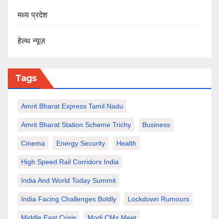
मध्य प्रदेश
हेल्थ न्यूज़
Tags
Amrit Bharat Express Tamil Nadu
Amrit Bharat Station Scheme Trichy
Business
Cinema
Energy Security
Health
High Speed Rail Corridors India
India And World Today Summit
India Facing Challenges Boldly
Lockdown Rumours
Middle East Crisis
Modi CMs Meet