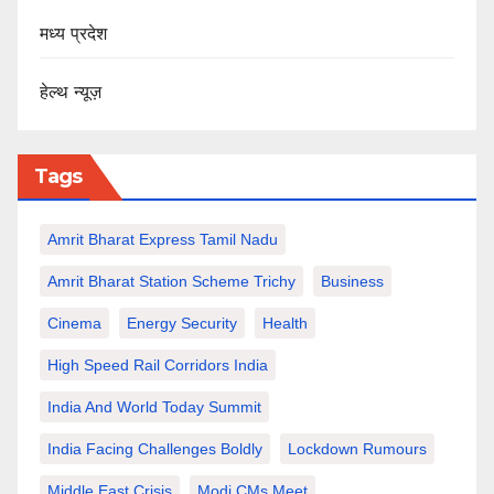
मध्य प्रदेश
हेल्थ न्यूज़
Tags
Amrit Bharat Express Tamil Nadu
Amrit Bharat Station Scheme Trichy
Business
Cinema
Energy Security
Health
High Speed Rail Corridors India
India And World Today Summit
India Facing Challenges Boldly
Lockdown Rumours
Middle East Crisis
Modi CMs Meet