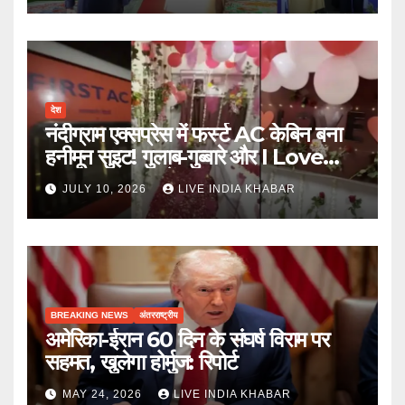
देश
नंदीग्राम एक्सप्रेस में फर्स्ट AC केबिन बना
हनीमून सुइट! गुलाब-गुब्बारे और I Love
You, TTE सस्पेंड
JULY 10, 2026
LIVE INDIA KHABAR
BREAKING NEWS
अंतरराष्ट्रीय
अमेरिका-ईरान 60 दिन के संघर्ष विराम पर
सहमत, खुलेगा होर्मुज: रिपोर्ट
MAY 24, 2026
LIVE INDIA KHABAR