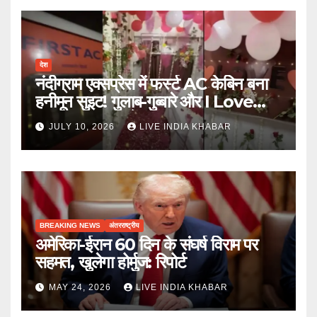
देश
नंदीग्राम एक्सप्रेस में फर्स्ट AC केबिन बना
हनीमून सुइट! गुलाब-गुब्बारे और I Love
You, TTE सस्पेंड
JULY 10, 2026
LIVE INDIA KHABAR
BREAKING NEWS
अंतरराष्ट्रीय
अमेरिका-ईरान 60 दिन के संघर्ष विराम पर
सहमत, खुलेगा होर्मुज: रिपोर्ट
MAY 24, 2026
LIVE INDIA KHABAR