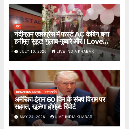
देश
नंदीग्राम एक्सप्रेस में फर्स्ट AC केबिन बना
हनीमून सुइट! गुलाब-गुब्बारे और I Love
You, TTE सस्पेंड
JULY 10, 2026
LIVE INDIA KHABAR
BREAKING NEWS
अंतरराष्ट्रीय
अमेरिका-ईरान 60 दिन के संघर्ष विराम पर
सहमत, खुलेगा होर्मुज: रिपोर्ट
MAY 24, 2026
LIVE INDIA KHABAR