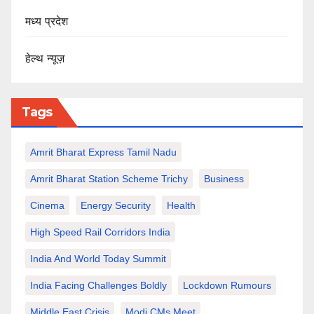
मध्य प्रदेश
हेल्थ न्यूज़
Tags
Amrit Bharat Express Tamil Nadu
Amrit Bharat Station Scheme Trichy
Business
Cinema
Energy Security
Health
High Speed Rail Corridors India
India And World Today Summit
India Facing Challenges Boldly
Lockdown Rumours
Middle East Crisis
Modi CMs Meet