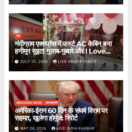
देश
नंदीग्राम एक्सप्रेस में फर्स्ट AC केबिन बना
हनीमून सुइट! गुलाब-गुब्बारे और I Love
You, TTE सस्पेंड
JULY 10, 2026
LIVE INDIA KHABAR
BREAKING NEWS
अंतरराष्ट्रीय
अमेरिका-ईरान 60 दिन के संघर्ष विराम पर
सहमत, खुलेगा होर्मुज: रिपोर्ट
MAY 24, 2026
LIVE INDIA KHABAR