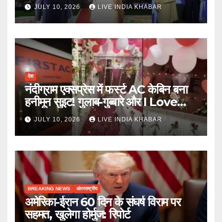
की ताकत
JULY 10, 2026
LIVE INDIA KHABAR
देश
नंदीग्राम एक्सप्रेस में फर्स्ट AC केबिन बना
हनीमून सुइट! गुलाब-गुब्बारे और I Love
You, TTE सस्पेंड
JULY 10, 2026
LIVE INDIA KHABAR
BREAKING NEWS
अंतरराष्ट्रीय
अमेरिका-ईरान 60 दिन के संघर्ष विराम पर
सहमत, खुलेगा होर्मुज: रिपोर्ट