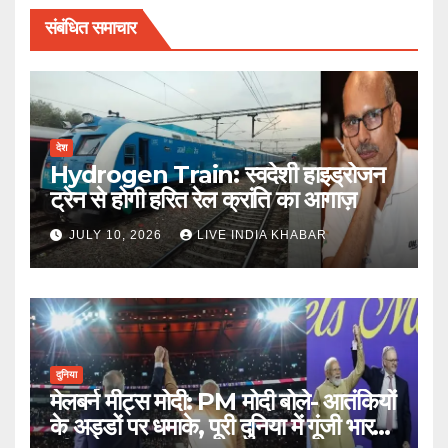
संबंधित समाचार
देश
Hydrogen Train: स्वदेशी हाइड्रोजन
ट्रेन से होगी हरित रेल क्रांति का आगाज़
JULY 10, 2026
LIVE INDIA KHABAR
दुनिया
मेलबर्न मीट्स मोदी: PM मोदी बोले- आतंकियों
के अड्डों पर धमाके, पूरी दुनिया में गूंजी भारत