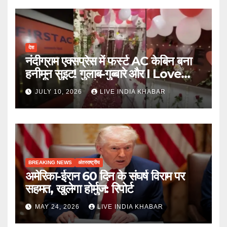
देश
नंदीग्राम एक्सप्रेस में फर्स्ट AC केबिन बना
हनीमून सुइट! गुलाब-गुब्बारे और I Love
You, TTE सस्पेंड
JULY 10, 2026
LIVE INDIA KHABAR
BREAKING NEWS
अंतरराष्ट्रीय
अमेरिका-ईरान 60 दिन के संघर्ष विराम पर
सहमत, खुलेगा होर्मुज: रिपोर्ट
MAY 24, 2026
LIVE INDIA KHABAR