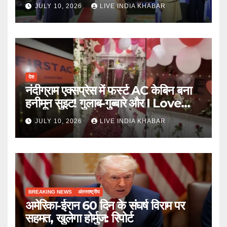
की ताकत
JULY 10, 2026
LIVE INDIA KHABAR
देश
नंदीग्राम एक्सप्रेस में फर्स्ट AC केबिन बना
हनीमून सुइट! गुलाब-गुब्बारे और I Love
You, TTE सस्पेंड
JULY 10, 2026
LIVE INDIA KHABAR
BREAKING NEWS
अंतरराष्ट्रीय
अमेरिका-ईरान 60 दिन के संघर्ष विराम पर
सहमत, खुलेगा होर्मुज: रिपोर्ट