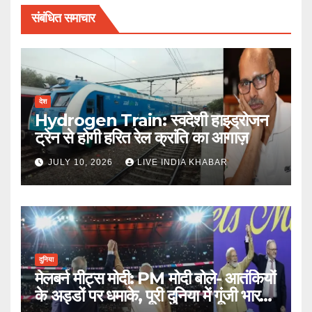
संबंधित समाचार
देश
Hydrogen Train: स्वदेशी हाइड्रोजन
ट्रेन से होगी हरित रेल क्रांति का आगाज़
JULY 10, 2026
LIVE INDIA KHABAR
दुनिया
मेलबर्न मीट्स मोदी: PM मोदी बोले- आतंकियों
के अड्डों पर धमाके, पूरी दुनिया में गूंजी भारत