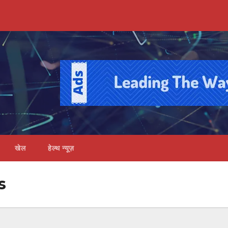
खेल
हेल्थ न्यूज़
s