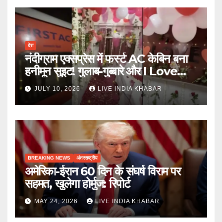
देश
नंदीग्राम एक्सप्रेस में फर्स्ट AC केबिन बना
हनीमून सुइट! गुलाब-गुब्बारे और I Love
You, TTE सस्पेंड
JULY 10, 2026
LIVE INDIA KHABAR
BREAKING NEWS
अंतरराष्ट्रीय
अमेरिका-ईरान 60 दिन के संघर्ष विराम पर
सहमत, खुलेगा होर्मुज: रिपोर्ट
MAY 24, 2026
LIVE INDIA KHABAR