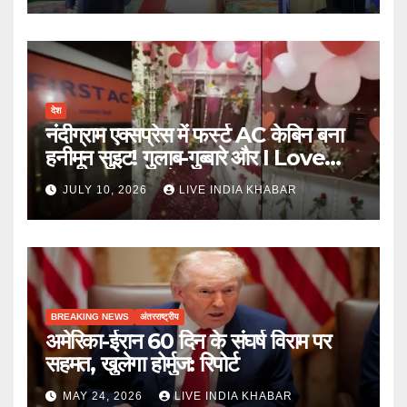
देश
नंदीग्राम एक्सप्रेस में फर्स्ट AC केबिन बना
हनीमून सुइट! गुलाब-गुब्बारे और I Love
You, TTE सस्पेंड
JULY 10, 2026
LIVE INDIA KHABAR
BREAKING NEWS
अंतरराष्ट्रीय
अमेरिका-ईरान 60 दिन के संघर्ष विराम पर
सहमत, खुलेगा होर्मुज: रिपोर्ट
MAY 24, 2026
LIVE INDIA KHABAR