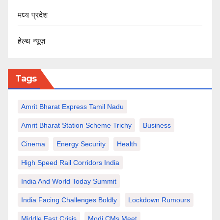
मध्य प्रदेश
हेल्थ न्यूज़
Tags
Amrit Bharat Express Tamil Nadu
Amrit Bharat Station Scheme Trichy
Business
Cinema
Energy Security
Health
High Speed Rail Corridors India
India And World Today Summit
India Facing Challenges Boldly
Lockdown Rumours
Middle East Crisis
Modi CMs Meet