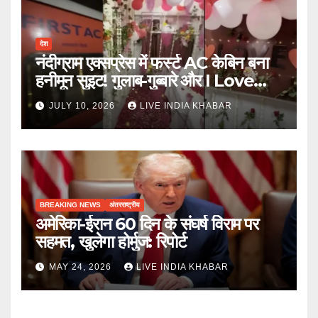
देश
नंदीग्राम एक्सप्रेस में फर्स्ट AC केबिन बना
हनीमून सुइट! गुलाब-गुब्बारे और I Love
You, TTE सस्पेंड
JULY 10, 2026
LIVE INDIA KHABAR
BREAKING NEWS
अंतरराष्ट्रीय
अमेरिका-ईरान 60 दिन के संघर्ष विराम पर
सहमत, खुलेगा होर्मुज: रिपोर्ट
MAY 24, 2026
LIVE INDIA KHABAR