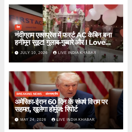
देश
नंदीग्राम एक्सप्रेस में फर्स्ट AC केबिन बना
हनीमून सुइट! गुलाब-गुब्बारे और I Love
You, TTE सस्पेंड
JULY 10, 2026
LIVE INDIA KHABAR
BREAKING NEWS
अंतरराष्ट्रीय
अमेरिका-ईरान 60 दिन के संघर्ष विराम पर
सहमत, खुलेगा होर्मुज: रिपोर्ट
MAY 24, 2026
LIVE INDIA KHABAR