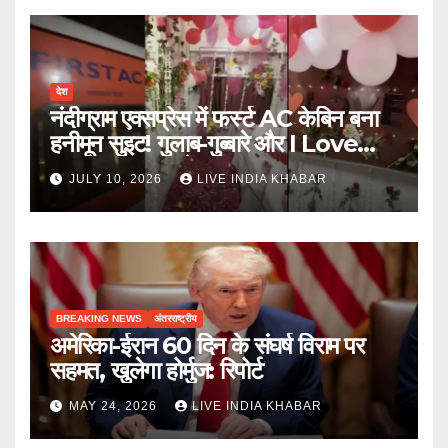
देश
नंदीग्राम एक्सप्रेस में फर्स्ट AC केबिन बना
हनीमून सुइट! गुलाब-गुब्बारे और I Love
You, TTE सस्पेंड
JULY 10, 2026
LIVE INDIA KHABAR
BREAKING NEWS
अंतरराष्ट्रीय
अमेरिका-ईरान 60 दिन के संघर्ष विराम पर
सहमत, खुलेगा होर्मुज: रिपोर्ट
MAY 24, 2026
LIVE INDIA KHABAR