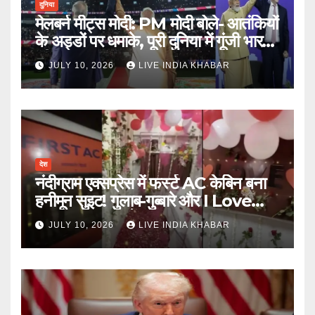
दुनिया
मेलबर्न मीट्स मोदी: PM मोदी बोले- आतंकियों
के अड्डों पर धमाके, पूरी दुनिया में गूंजी भारत
की ताकत
JULY 10, 2026
LIVE INDIA KHABAR
देश
नंदीग्राम एक्सप्रेस में फर्स्ट AC केबिन बना
हनीमून सुइट! गुलाब-गुब्बारे और I Love
You, TTE सस्पेंड
JULY 10, 2026
LIVE INDIA KHABAR