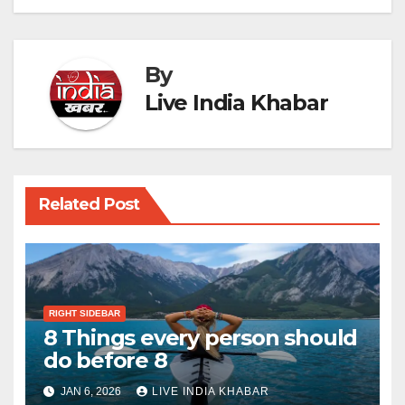
By
Live India Khabar
Related Post
RIGHT SIDEBAR
8 Things every person should
do before 8
JAN 6, 2026
LIVE INDIA KHABAR