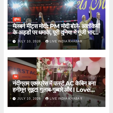
दुनिया
मेलबर्न मीट्स मोदी: PM मोदी बोले- आतंकियों
के अड्डों पर धमाके, पूरी दुनिया में गूंजी भारत
की ताकत
JULY 10, 2026
LIVE INDIA KHABAR
देश
नंदीग्राम एक्सप्रेस में फर्स्ट AC केबिन बना
हनीमून सुइट! गुलाब-गुब्बारे और I Love
You, TTE सस्पेंड
JULY 10, 2026
LIVE INDIA KHABAR