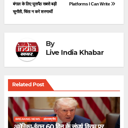
बंगाल के लिए घुसपैठ सबसे बड़ी
Platforms I Can Write
navigation
चुनौती, चिंता न करे शरणार्थी
By
Live India Khabar
Related Post
BREAKING NEWS
अंतरराष्ट्रीय
अमेरिका-ईरान 60 दिन के संघर्ष विराम पर