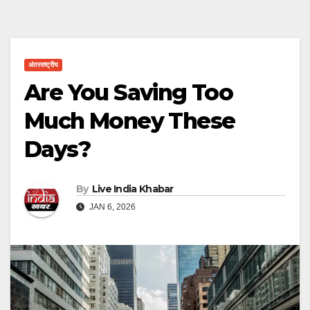
अंतरराष्ट्रीय
Are You Saving Too
Much Money These
Days?
By
Live India Khabar
JAN 6, 2026