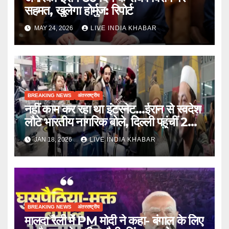
सहमत, खुलेगा होर्मुज: रिपोर्ट
MAY 24, 2026
LIVE INDIA KHABAR
BREAKING NEWS
अंतरराष्ट्रीय
नहीं काम कर रहा था इंटरनेट…ईरान से स्वदेश
लौटे भारतीय नागरिक बोले, दिल्ली पहुंचीं 2
फ्लाइट्स
JAN 18, 2026
LIVE INDIA KHABAR
BREAKING NEWS
अंतरराष्ट्रीय
मालदा रैली में PM मोदी ने कहा- बंगाल के लिए