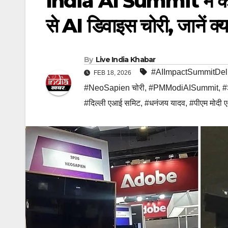
India AI Summit में को-फ
से AI डिवाइस चोरी, जानें क्य
By
Live India Khabar
#AIImpactSummitDel
FEB 18, 2026
#NeoSapien चोरी
,
#PMModiAISummit
,
#
#दिल्ली एआई समिट
,
#धनंजय यादव
,
#पीएम मोदी