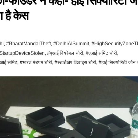
ाउंडर ने कहा- हाई सिक्योरिटी ज
ा है केस
hi
,
#BharatMandalTheft
,
#DelhiAISummit
,
#HighSecurityZoneTh
StartupDeviceStolen
,
#एआई वियरेबल चोरी
,
#एआई समिट चोरी
,
 एआई समिट
,
#भारत मंडपम चोरी
,
#स्टार्टअप डिवाइस चोरी
,
#हाई सिक्योरिटी जोन 